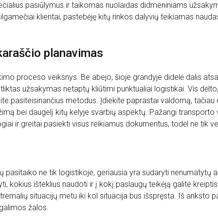
 specialius pasiūlymus ir taikomas nuolaidas didmeniniams užsak
gamečiai klientai, pastebėję kitų rinkos dalyvių teikiamas naudas, 
rkaraščio planavimas
rkimo proceso veiksnys. Be abejo, šioje grandyje didelė dalis at
tliktas užsakymas netaptų kliūtimi punktualiai logistikai. Vis dėlto
site pasiteisinančius metodus. Įdiekite paprastai valdomą, tačia
o režimą bei daugelį kitų kelyje svarbių aspektų. Pažangi transport
ai ir greitai pasiekti visus reikiamus dokumentus, todėl ne tik vežė
pasitaiko ne tik logistikoje, geriausia yra sudaryti nenumatytų a
i, kokius išteklius naudoti ir į kokį paslaugų teikėją galite kreiptis
emalių situacijų metu iki kol situacija bus išspręsta. Iš anksto pa
 galimos žalos.