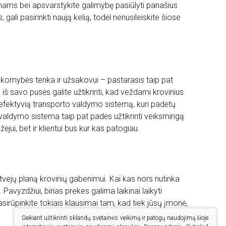
ymams bei apsvarstykite galimybę pasiūlyti panašius
gali pasirinkti naują kelią, todėl nenusileiskite šiose
sakomybės tenka ir užsakovui – pastarasis taip pat
, iš savo pusės galite užtikrinti, kad veždami krovinius
u efektyvią transporto valdymo sistemą, kuri padėtų
o valdymo sistema taip pat padės užtikrinti veiksmingą
jui, bet ir klientui bus kur kas patogiau.
tvejų planą krovinių gabenimui. Kai kas nors nutinka
. Pavyzdžiui, birias prekes galima laikinai laikyti
sirūpinkite tokiais klausimai tam, kad tiek jūsų įmonė,
Siekiant užtikrinti sklandų svetainės veikimą ir patogų naudojimą šioje