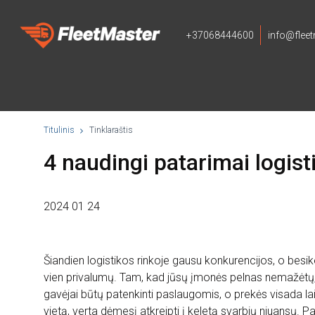
+37068444600
info@fleet
Titulinis
Tinklaraštis
4 naudingi patarimai logis
2024 01 24
Šiandien logistikos rinkoje gausu konkurencijos, o besi
vien privalumų. Tam, kad jūsų įmonės pelnas nemažėtų, 
gavėjai būtų patenkinti paslaugomis, o prekės visada lai
vietą, verta dėmesį atkreipti į keletą svarbių niuansų.