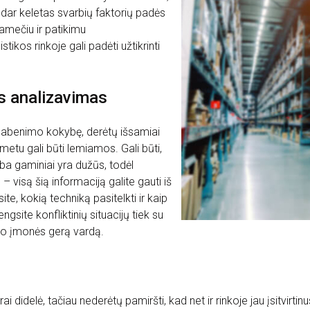
 dar keletas svarbių faktorių padės
gamečiu ir patikimu
tikos rinkoje gali padėti užtikrinti
os analizavimas
 gabenimo kokybę, derėtų išsamiai
metu gali būti lemiamos. Gali būti,
a gaminiai yra dužūs, todėl
 visą šią informaciją galite gauti iš
te, kokią techniką pasitelkti ir kaip
ngsite konfliktinių situacijų tiek su
avo įmonės gerą vardą.
ai didelė, tačiau nederėtų pamiršti, kad net ir rinkoje jau įsitvirti