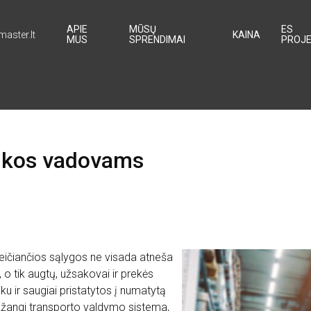
APIE
MŪSŲ
ES
KAINA
master.lt
MUS
SPRENDIMAI
PROJE
tikos vadovams
keičiančios sąlygos ne visada atneša
o tik augtų, užsakovai ir prekės
ku ir saugiai pristatytos į numatytą
 Pažangi transporto valdymo sistema,