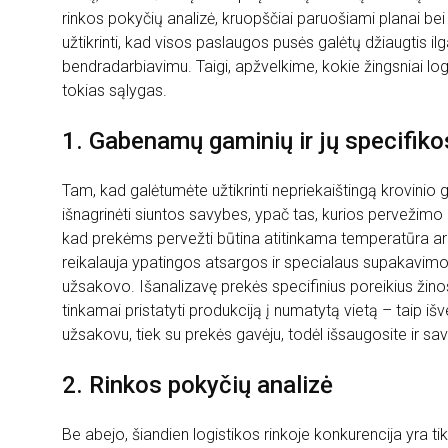
rinkos pokyčių analizė, kruopščiai paruošiami planai bei
užtikrinti, kad visos paslaugos pusės galėtų džiaugtis il
bendradarbiavimu. Taigi, apžvelkime, kokie žingsniai logis
tokias sąlygas.
1. Gabenamų gaminių ir jų specifik
Tam, kad galėtumėte užtikrinti nepriekaištingą krovinio
išnagrinėti siuntos savybes, ypač tas, kurios pervežimo 
kad prekėms pervežti būtina atitinkama temperatūra arb
reikalauja ypatingos atsargos ir specialaus supakavimo –
užsakovo. Išanalizavę prekės specifinius poreikius žinosi
tinkamai pristatyti produkciją į numatytą vietą – taip išve
užsakovu, tiek su prekės gavėju, todėl išsaugosite ir s
2. Rinkos pokyčių analizė
Be abejo, šiandien logistikos rinkoje konkurencija yra tikr