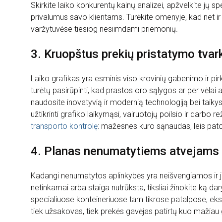
Skirkite laiko konkurentų kainų analizei, apžvelkite jų
privalumus savo klientams. Turėkite omenyje, kad net ir il
varžytuvėse tiesiog nesiimdami priemonių.
3. Kruopštus prekių pristatymo tva
Laiko grafikas yra esminis viso krovinių gabenimo ir pi
turėtų pasirūpinti, kad prastos oro sąlygos ar per vėlai a
naudosite inovatyvią ir modernią technologiją bei taiky
užtikrinti grafiko laikymąsi, vairuotojų poilsio ir darb
transporto kontrolę
: mažesnes kuro sąnaudas, leis patogi
4. Planas nenumatytiems atvejams
Kadangi nenumatytos aplinkybės yra neišvengiamos ir jų 
netinkamai arba staiga nutrūksta, tiksliai žinokite ką daryt
specialiuose konteineriuose tam tikrose patalpose, ekstr
tiek užsakovas, tiek prekės gavėjas patirtų kuo mažiau