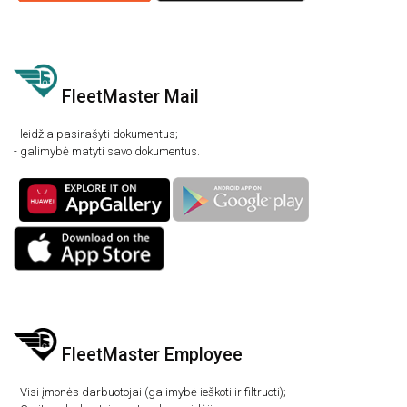
FleetMaster Mail
- leidžia pasirašyti dokumentus;
- galimybė matyti savo dokumentus.
FleetMaster Employee
- Visi įmonės darbuotojai (galimybė ieškoti ir filtruoti);