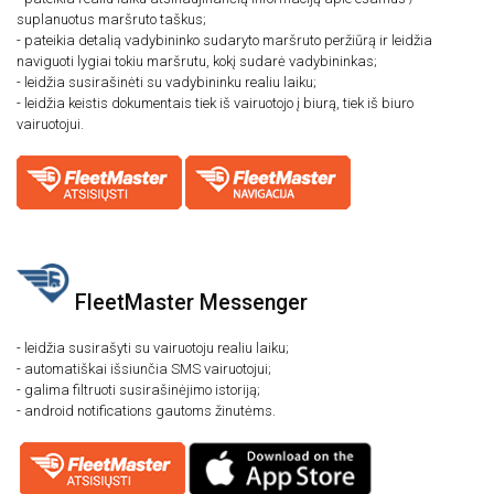
Nuotolinis tachografo nuskaitymas
suplanuotus maršruto taškus;
- pateikia detalią vadybininko sudaryto maršruto peržiūrą ir leidžia
Ekonomiškas vairavimas
Nuotolinis tachografo nuskaitymas
naviguoti lygiai tokiu maršrutu, kokį sudarė vadybininkas;
Vairuotojų darbo laiko planavimas
- leidžia susirašinėti su vadybininku realiu laiku;
Ekonomiškas vairavimas
- leidžia keistis dokumentais tiek iš vairuotojo į biurą, tiek iš biuro
Individualūs sprendimai
vairuotojui.
Vairuotojų darbo laiko planavimas
Individualūs sprendimai
FleetMaster Messenger
- leidžia susirašyti su vairuotoju realiu laiku;
- automatiškai išsiunčia SMS vairuotojui;
- galima filtruoti susirašinėjimo istoriją;
- android notifications gautoms žinutėms.