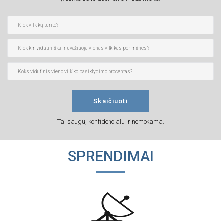
Nuotolinis tachografo nuskaitymas
Ekonomiškas vairavimas
Vairuotojų darbo laiko planavimas
Individualūs sprendimai
Skaičiuoti
Tai saugu, konfidencialu ir nemokama.
SPRENDIMAI