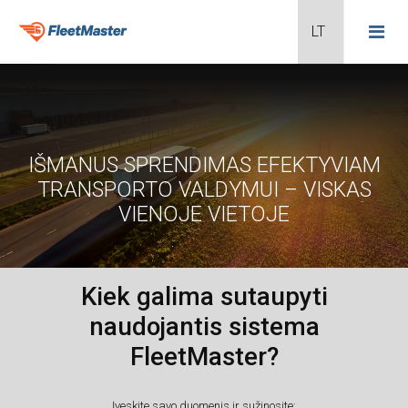
Transporto stebėjimas
IŠMANUS SPRENDIMAS EFEKTYVIAM
TRANSPORTO VALDYMUI – VISKAS
Borto kompiuterio duomenys
VIENOJE VIETOJE
Maršrutų optimizavimas
Mobilieji sprendimai
Kiek galima sutaupyti
Puspriekabių sprendimai
naudojantis sistema
FleetMaster?
Integracijos
Kuro kontrolė
Įveskite savo duomenis ir sužinosite: