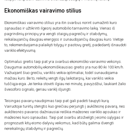
Ekonomiškas vairavimo stilius
Ekonomiškas vairavimo stilius yra itin svarbus norint sumažinti kuro
sąnaudas ir užtikrinti ilgesnį automobilio tarnavimo laiką. Vienas iš
pagrindinių principų yra vengti staigių pagreičių ir stabdymų,
reikalaujančių daugiau energijos ir sunaudojančių daugiau kuro. Vietoje
to, rekomenduojama palaikyti tolygų ir pastovų greitį, padedantį išnaudoti
variklio efektyvumą.
Optimalus greitis taip pat yra svarbus ekonomiško vairavimo veiksnys.
Daugumai automobilių ekonomiškiausias greitis yra nuo 80 iki 100 km/h.
Važiuojant šiuo greičiu, variklis veikia optimaliai, todėl sunaudojama
mažiau kuro. Be to, reikėtų vengti ilgų laikotarpių, kai variklis veikia
tuščiąja eiga. Jei tenka stovėti ilgiau nei minutę, pavyzdžiui, laukiant žalio
šviesoforo signalo, geriau variklį išjungti.
Teisingas pavarų naudojimas taip pat gali padėti taupyti kurą.
Vairuotojai turėtų stengtis kuo greičiau perjungti į aukštesnę pavarą, nes
aukštesnės pavaros dažniausiai reiškia mažesnes variklio apsukas ir
mažesnes kuro sąnaudas. Taip pat svarbu atsižvelgti į eismo sąlygas ir
prognozuoti kitų eismo dalyvių veiksmus, kad būtų galima išvengti
nereikalingų stabdymų ir pagreičių.