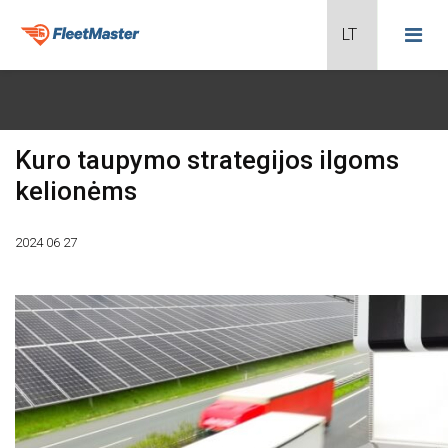
Kuro taupymo strategijos ilgoms
Transporto stebėjimas
kelionėms
Borto kompiuterio duomenys
2024 06 27
Maršrutų optimizavimas
Mobilieji sprendimai
Puspriekabių sprendimai
Integracijos
Kuro kontrolė