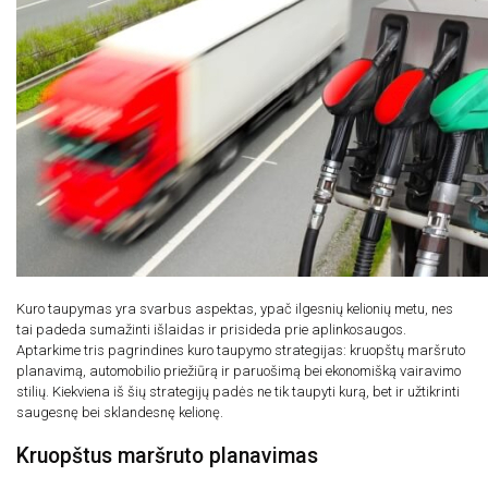
Nuotolinis tachografo nuskaitymas
Ekonomiškas vairavimas
Vairuotojų darbo laiko planavimas
Individualūs sprendimai
Kuro taupymas yra svarbus aspektas, ypač ilgesnių kelionių metu, nes
tai padeda sumažinti išlaidas ir prisideda prie aplinkosaugos.
Aptarkime tris pagrindines kuro taupymo strategijas: kruopštų maršruto
planavimą, automobilio priežiūrą ir paruošimą bei ekonomišką vairavimo
stilių. Kiekviena iš šių strategijų padės ne tik taupyti kurą, bet ir užtikrinti
saugesnę bei sklandesnę kelionę.
Kruopštus maršruto planavimas