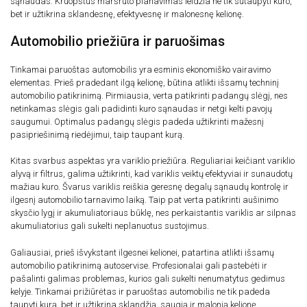
sąnaudas. Kruopštus maršruto planavimas leidžia ne tik sutaupyti kuro,
bet ir užtikrina sklandesnę, efektyvesnę ir malonesnę kelionę.
Automobilio priežiūra ir paruošimas
Tinkamai paruoštas automobilis yra esminis ekonomiško vairavimo
elementas. Prieš pradedant ilgą kelionę, būtina atlikti išsamų techninį
automobilio patikrinimą. Pirmiausia, verta patikrinti padangų slėgį, nes
netinkamas slėgis gali padidinti kuro sąnaudas ir netgi kelti pavojų
saugumui. Optimalus padangų slėgis padeda užtikrinti mažesnį
pasipriešinimą riedėjimui, taip taupant kurą.
Kitas svarbus aspektas yra variklio priežiūra. Reguliariai keičiant variklio
alyvą ir filtrus, galima užtikrinti, kad variklis veiktų efektyviai ir sunaudotų
mažiau kuro. Švarus variklis reiškia geresnę degalų sąnaudų kontrolę ir
ilgesnį automobilio tarnavimo laiką. Taip pat verta patikrinti aušinimo
skysčio lygį ir akumuliatoriaus būklę, nes perkaistantis variklis ar silpnas
akumuliatorius gali sukelti neplanuotus sustojimus.
Galiausiai, prieš išvykstant ilgesnei kelionei, patartina atlikti išsamų
automobilio patikrinimą autoservise. Profesionalai gali pastebėti ir
pašalinti galimas problemas, kurios gali sukelti nenumatytus gedimus
kelyje. Tinkamai prižiūrėtas ir paruoštas automobilis ne tik padeda
taupyti kurą, bet ir užtikrina sklandžią, saugią ir malonią kelionę.