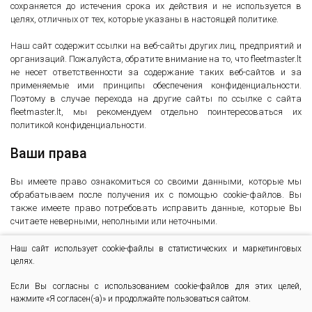
сохраняется до истечения срока их действия и не используется в
целях, отличных от тех, которые указаны в настоящей политике.
Наш сайт содержит ссылки на веб-сайты других лиц, предприятий и
организаций. Пожалуйста, обратите внимание на то, что fleetmaster.lt
не несет ответственности за содержание таких веб-сайтов и за
применяемые ими принципы обеспечения конфиденциальности.
Поэтому в случае перехода на другие сайты по ссылке с сайта
fleetmaster.lt, мы рекомендуем отдельно поинтересоваться их
политикой конфиденциальности.
Ваши права
Вы имеете право ознакомиться со своими данными, которые мы
обрабатываем после получения их с помощью cookie-файлов. Вы
также имеете право потребовать исправить данные, которые Вы
считаете неверными, неполными или неточными.
Если у Вас возникли вопросы или Вы хотите воспользоваться своими
Наш сайт использует cookie-файлы в статистических и маркетинговых
правами, свяжитесь с нами по электронной почте
info@fleetmaster.lt
целях.
или другими способами, указанными на этом сайте.
Если Вы согласны с использованием cookie-файлов для этих целей,
нажмите «Я согласен(-а)» и продолжайте пользоваться сайтом.