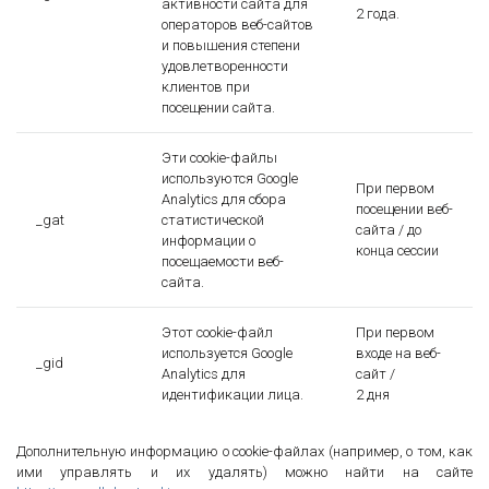
активности сайта для
2 года.
операторов веб-сайтов
и повышения степени
удовлетворенности
клиентов при
посещении сайта.
Эти cookie-файлы
используются Google
При первом
Analytics для сбора
посещении веб-
_gat
статистической
сайта / до
информации о
конца сессии
посещаемости веб-
сайта.
Этот cookie-файл
При первом
используется Google
входе на веб-
_gid
Analytics для
сайт /
идентификации лица.
2 дня
Дополнительную информацию о cookie-файлах (например, о том, как
ими управлять и их удалять) можно найти на сайте