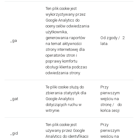
Ten plik cookie jest
wykorzystywany przez
Google Analytics do
oceny celów odwiedzania
użytkownika,
generowania raportów
Od zgody / 2
_ga
na temat aktywności
lata.
strony internetowej dla
operatorów stron i
poprawy komfortu
obsługi klienta podczas
odwiedzania strony.
Te pliki cookie służą do
Przy
zbierania statystyk dla
pierwszym
_gat
Google Analytics
wejściu na
dotyczących ruchu w
stronę / do
witrynie.
końca sesji
Ten plik cookie jest
Przy
używany przez Google
pierwszym
_gid
Analytics do identyfikacji
wejściu na