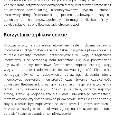
strony. Rodzaje plików cookie i ich cel podano w poniższej tabeli.
Zebrane dane dotyczące odwiedzających stronę internetową fleetmaster.lt
są chronione przed utratą, nieautoryzowanym użyciem i zmianą.
Pracownicy firmy fleetmaster.lt są pisemnie zobowiązani, aby nie
ujawniały ani nie rozpowszechniały informacji o klientach firmy i
odwiedzających stronę fleetmaster.lt, stronom trzecim.
Korzystanie z plików cookie
Podczas wizyty na stronie internetowej fleetmaster.lt, chcemy zapewnić
informacje i funkcje dostosowane dla Ciebie. To wymaga plików cookie. Są
to małe elementy informacji przechowywane w Twojej przeglądarce
internetowej. One pomagają nam rozpoznać Cię jako poprzedniego
użytkownika strony internetowej fleetmaster.lt, zapisać historię Twojej
wizyty na stronie i odpowiednio dostosować jej treść. Pliki cookie
pomagają również w zapewnieniu sprawnego działania strony
internetowej, pozwalają monitorować czas trwania, częstotliwość
odwiedzin fleetmaster.lt oraz gromadzić informacje statystyczne na
temat liczby odwiedzających. Analizując te dane, możemy ulepszyć
stronę, zrobić ją wygodniejszą dla Ciebie. Odwiedzając fleetmaster.lt,
możesz wybrać, czy chcesz używać plików cookie. Jeżeli nie zgadzasz się
aby pliki cookie były zapisywane na komputerze lub innym urządzeniu,
możesz w każdej chwili anulować zgodę na ich użycie po zmianie
ustawień i usunięciu zapisanych plików cookie.