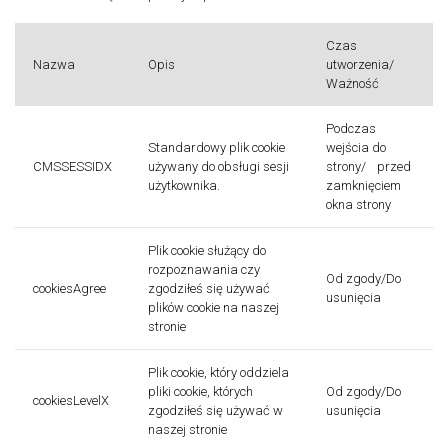
Czas
Nazwa
Opis
utworzenia/
Ważność
Podczas
Standardowy plik cookie
wejścia do
CMSSESSIDX
używany do obsługi sesji
strony/ przed
użytkownika.
zamknięciem
okna strony
Plik cookie służący do
rozpoznawania czy
Od zgody/Do
cookiesAgree
zgodziłeś się używać
usunięcia
plików cookie na naszej
stronie
Plik cookie, który oddziela
pliki cookie, których
Od zgody/Do
cookiesLevelX
zgodziłeś się używać w
usunięcia
naszej stronie