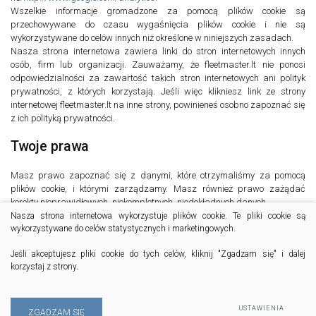
Wszelkie informacje gromadzone za pomocą plików cookie są
przechowywane do czasu wygaśnięcia plików cookie i nie są
wykorzystywane do celów innych niż określone w niniejszych zasadach.
Nasza strona internetowa zawiera linki do stron internetowych innych
osób, firm lub organizacji. Zauważamy, że fleetmaster.lt nie ponosi
odpowiedzialności za zawartość takich stron internetowych ani polityk
prywatności, z których korzystają. Jeśli więc klikniesz link ze strony
internetowej fleetmaster.lt na inne strony, powinieneś osobno zapoznać się
z ich polityką prywatności.
Twoje prawa
Masz prawo zapoznać się z danymi, które otrzymaliśmy za pomocą
plików cookie, i którymi zarządzamy. Masz również prawo zażądać
korekty nieprawidłowych, niekompletnych, niedokładnych danych.
Jeśli masz pytania lub chcesz skorzystać ze swoich praw, skontaktuj się
Nasza strona internetowa wykorzystuje plików cookie. Te pliki cookie są
z nami mailem na adres
info@fleetmaster.lt
lub innymi metodami
wykorzystywane do celów statystycznych i marketingowych.
określonymi na tej stronie.
Jeśli akceptujesz pliki cookie do tych celów, kliknij "Zgadzam się" i dalej
korzystaj z strony.
USTAWIENIA
ZGADZAM SIĘ